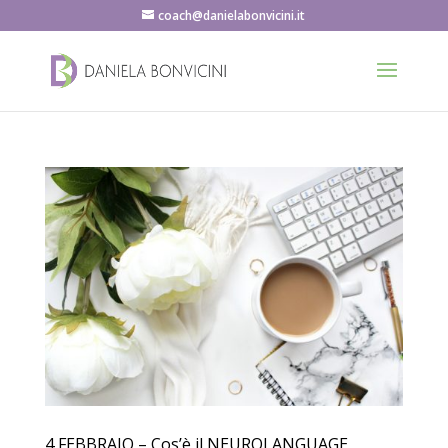
coach@danielabonvicini.it
4 FEBBRAIO – Cos’è il NEUROLANGUAGE