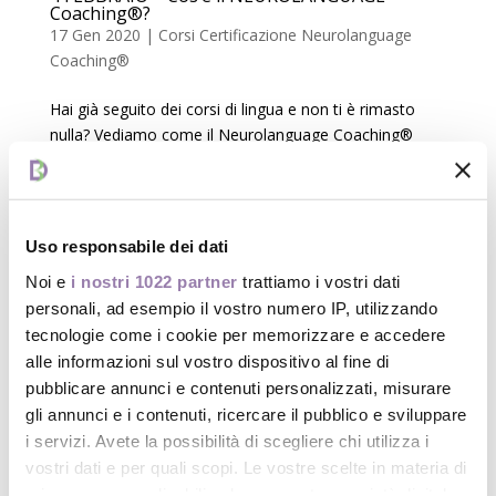
Coaching®?
17 Gen 2020
|
Corsi Certificazione Neurolanguage
Coaching®
Hai già seguito dei corsi di lingua e non ti è rimasto
nulla? Vediamo come il Neurolanguage Coaching®
potrebbe esserti utile in questa situazione. Unisciti a
noi il 4 FEBBRAIO ore 18 e partecipa all’incontro online
e gratuito con Rachel M. Paling,...
Uso responsabile dei dati
Noi e
i nostri 1022 partner
trattiamo i vostri dati
personali, ad esempio il vostro numero IP, utilizzando
tecnologie come i cookie per memorizzare e accedere
Articoli recenti
alle informazioni sul vostro dispositivo al fine di
pubblicare annunci e contenuti personalizzati, misurare
Corso per Certificazione in NEUROLANGUAGE
gli annunci e i contenuti, ricercare il pubblico e sviluppare
Coaching® (per insegnanti di Lingue o Italiano per
i servizi. Avete la possibilità di scegliere chi utilizza i
stranieri)
vostri dati e per quali scopi. Le vostre scelte in materia di
Coaching lungo la via Emilia: Destinazione Futuro
privacy sono applicabili solo su questa proprietà digitale