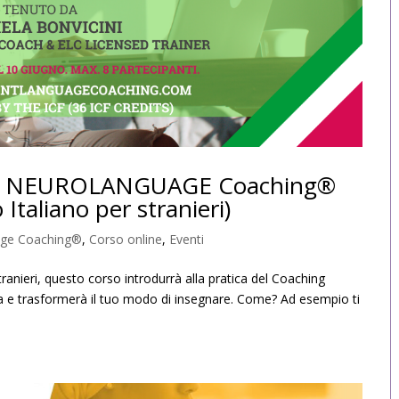
 tipi di cookie tecnici necessari per il corretto funzionamento dell
nche di terze parti. Se vuoi negare il consenso chiudere il banne
 e ciò comporterà il permanere delle impostazioni di default e dun
ione in assenza di cookie o altri strumenti di tracciamento diver
ettare tutti i cookie clicca su accetta tutti, se invece vuoi auton
cettare clicca su personalizza. Se vuoi saperne di più consulta l
e in NEUROLANGUAGE Coaching®
 Italiano per stranieri)
uage Coaching®
,
Corso online
,
Eventi
stranieri, questo corso introdurrà alla pratica del Coaching
ra e trasformerà il tuo modo di insegnare. Come? Ad esempio ti