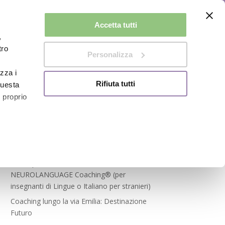
Accetta tutti
,
Corsi di Lingua
Testimonials
Blog
Contatti
tro
Personalizza
izza i
Rifiuta tutti
questa
l proprio
Articoli recenti
alche
Corso per Certificazione in
NEUROLANGUAGE Coaching® (per
insegnanti di Lingue o Italiano per stranieri)
Coaching lungo la via Emilia: Destinazione
a
sezione
Futuro
 sui