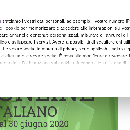
r
trattiamo i vostri dati personali, ad esempio il vostro numero IP
Chi Sono
Coaching
e i cookie per memorizzare e accedere alle informazioni sul vos
licare annunci e contenuti personalizzati, misurare gli annunci e i
ico e sviluppare i servizi. Avete la possibilità di scegliere chi util
pi. Le vostre scelte in materia di privacy sono applicabili solo su 
ete effettuato le vostre scelte. È possibile modificare o revocare i
nto dalla Dichiarazione sui cookie o facendo clic sull'icona di
remmo anche:
ni sulla tua posizione geografica, con un'approssimazione di qu
positivo, scansionandolo attivamente alla ricerca di caratteristiche
itali).
 elaborati i tuoi dati personali e imposta le tue preferenze nell
 ritirare il tuo consenso in qualsiasi momento dalla Dichiarazione