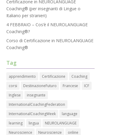
Certificazione in NEUROLANGUAGE
Coaching® (per insegnanti di Lingue o
Italiano per stranieri)
o stesso,
4 FEBBRAIO – Cos’è il NEUROLANGUAGE
r mediante
Coaching®?
que la
Corso di Certificazione in NEUROLANGUAGE
si da
Coaching®
omamente
a
Privacy
Tag
apprendimento
Certificazione
Coaching
corsi
DestinazioneFuturo
Francese
ICF
Inglese
insegnante
InternationalCoachingFederation
InternationalCoachingWeek
language
learning
lingua
NEUROLANGUAGE
Neuroscience
Neuroscienze
online