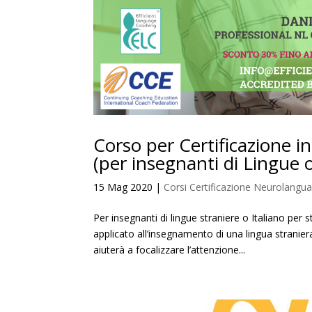
cookie.
Questo Sito utilizza alcuni
nonché cookie statistici a
la X posta in alto a destra
continuazione della navigaz
quelli tecnici. Se vuoi acc
selezionare i cookie da ac
Corso per Certificazion
Policy
.
(per insegnanti di Lingue o
15 Mag 2020
|
Corsi Certificazione Neurolang
Per insegnanti di lingue straniere o Italiano per 
applicato all’insegnamento di una lingua stranie
aiuterà a focalizzare l’attenzione...