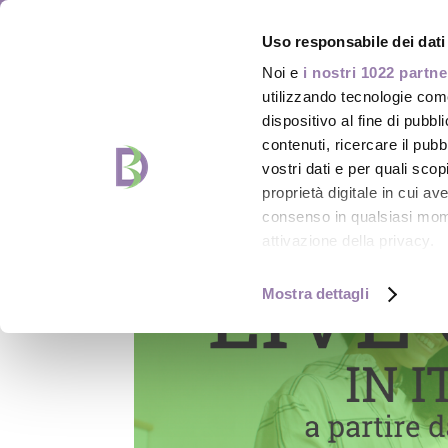
coach@danielabonvicini.it
Uso responsabile dei dati
Noi e
i nostri 1022 partne
utilizzando tecnologie com
dispositivo al fine di pubb
contenuti, ricercare il pubbl
vostri dati e per quali sco
proprietà digitale in cui av
consenso in qualsiasi mome
attivazione della privacy.
Con il tuo consenso, vor
Mostra dettagli
raccogliere informazio
metro,
Identificare il tuo dis
specifiche (impronte dig
Approfondisci come vengono
dettagli
. Puoi modificare o