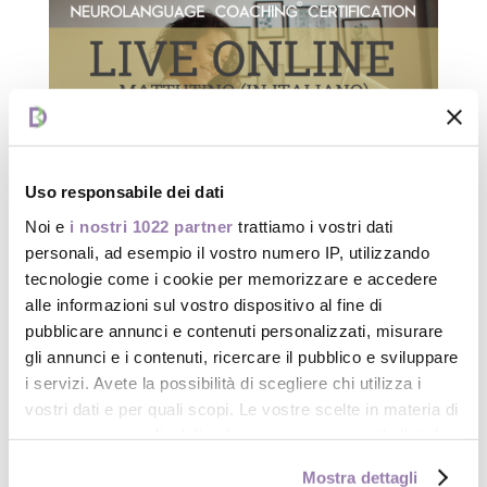
Uso responsabile dei dati
Noi e
i nostri 1022 partner
trattiamo i vostri dati
personali, ad esempio il vostro numero IP, utilizzando
Certificazione in NEUROLANGUAGE Coaching®
(per insegnanti di Lingue o Italiano per
tecnologie come i cookie per memorizzare e accedere
stranieri)
alle informazioni sul vostro dispositivo al fine di
28 Feb 2020
|
Corsi Certificazione Neurolanguage
pubblicare annunci e contenuti personalizzati, misurare
Coaching®
gli annunci e i contenuti, ricercare il pubblico e sviluppare
i servizi. Avete la possibilità di scegliere chi utilizza i
Sei un insegnante di Lingue o di Italiano per stranieri?
vostri dati e per quali scopi. Le vostre scelte in materia di
Allora questo corso è per te! Il corso è interamente
privacy sono applicabili solo su questa proprietà digitale
online dal vivo, con 12 sessioni di 3 ore, a partire dal 25
in cui avete effettuato le vostre scelte. È possibile
MARZO. Che cosa otterrai da questo corso? Eccoti un
Mostra dettagli
modificare o revocare il proprio consenso in qualsiasi