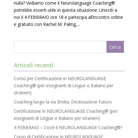
nulla? Vediamo come il Neurolanguage Coaching®
chiudere il banner mediante la X posta in alto a destra e
potrebbe esserti utile in questa situazione. Unisciti a
ciò comporterà il permanere delle impostazioni di default
noi il 4 FEBBRAIO ore 18 e partecipa all’incontro online
e dunque la continuazione della navigazione in assenza
e gratuito con Rachel M. Paling,...
di cookie o altri strumenti di tracciamento diversi da quelli
tecnici. Se vuoi accettare tutti i cookie clicca su accetta
tutti, se invece vuoi autonomamente selezionare i cookie
da accettare clicca su personalizza. Se vuoi saperne di
più consulta la
Privacy Policy
.
Articoli recenti
Corso per Certificazione in NEUROLANGUAGE
Coaching® (per insegnanti di Lingue o Italiano per
stranieri)
Coaching lungo la via Emilia: Destinazione Futuro
Certificazione in NEUROLANGUAGE Coaching® (per
insegnanti di Lingue o Italiano per stranieri)
4 FEBBRAIO – Cos’è il NEUROLANGUAGE Coaching®?
Corso di Certificazione in NEUROLANGUAGE