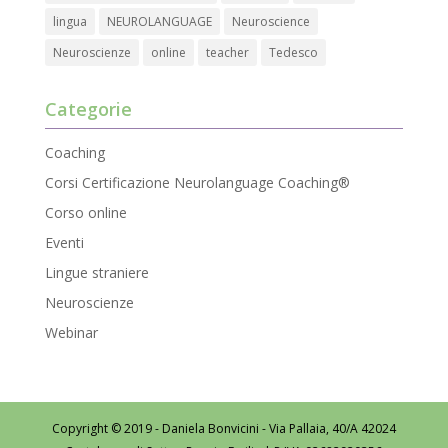
dalla Dichiarazione sui cookie.
lingua
NEUROLANGUAGE
Neuroscience
Questo Sito utilizza alcuni tipi di cookie tecnici necessari
Neuroscienze
online
teacher
Tedesco
per il corretto funzionamento dello stesso, nonché cookie
statistici anche di terze parti. Se vuoi negare il consenso
Categorie
chiudere il banner mediante la X posta in alto a destra e
ciò comporterà il permanere delle impostazioni di default
Coaching
e dunque la continuazione della navigazione in assenza
Corsi Certificazione Neurolanguage Coaching®
di cookie o altri strumenti di tracciamento diversi da quelli
Corso online
tecnici. Se vuoi accettare tutti i cookie clicca su accetta
tutti, se invece vuoi autonomamente selezionare i cookie
Eventi
da accettare clicca su personalizza. Se vuoi saperne di
Lingue straniere
più consulta la
Privacy Policy
.
Neuroscienze
Webinar
Copyright © 2019 - Daniela Bonvicini - Via Pallaia, 40/A 42024