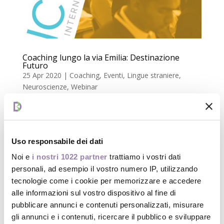
Coaching lungo la via Emilia: Destinazione
Futuro
25 Apr 2020
|
Coaching
,
Eventi
,
Lingue straniere
,
Neuroscienze
,
Webinar
“Che lingua vuoi imparare? Ecco il coaching per te”
Relatore: Daniela Bonvicini Moderatore: Maria Chiara
Forte Mercoledì 6 maggio ore 13 Se finora hai
Uso responsabile dei dati
rimandato lo studio di una lingua straniera, possono
essere diversi i motivi. Non ti senti...
Noi e
i nostri 1022 partner
trattiamo i vostri dati
personali, ad esempio il vostro numero IP, utilizzando
tecnologie come i cookie per memorizzare e accedere
alle informazioni sul vostro dispositivo al fine di
pubblicare annunci e contenuti personalizzati, misurare
gli annunci e i contenuti, ricercare il pubblico e sviluppare
Articoli recenti