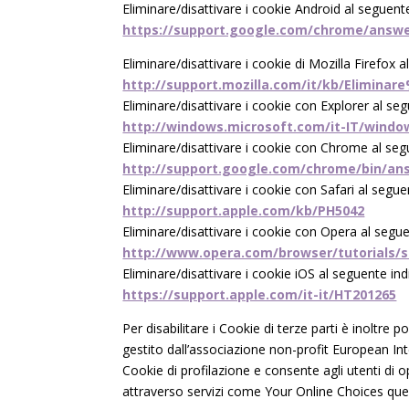
Eliminare/disattivare i cookie Android al seguente
https://support.google.com/chrome/answer
Eliminare/disattivare i cookie di Mozilla Firefox a
http://support.mozilla.com/it/kb/Elimina
Eliminare/disattivare i cookie con Explorer al seg
http://windows.microsoft.com/it-IT/windo
Eliminare/disattivare i cookie con Chrome al segu
http://support.google.com/chrome/bin/an
Eliminare/disattivare i cookie con Safari al seguen
http://support.apple.com/kb/PH5042
Eliminare/disattivare i cookie con Opera al segue
http://www.opera.com/browser/tutorials/se
Eliminare/disattivare i cookie iOS al seguente indi
https://support.apple.com/it-it/HT201265
Per disabilitare i Cookie di terze parti è inoltre po
gestito dall’associazione non-profit European In
Cookie di profilazione e consente agli utenti di o
attraverso servizi come Your Online Choices quest