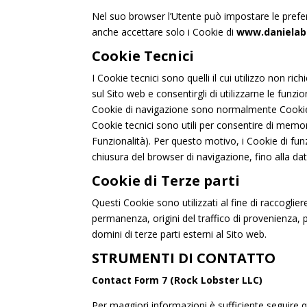
cookie.
Nel suo browser l’Utente può impostare le prefer
anche accettare solo i Cookie di
www.danielabo
Questo Sito utilizza alcuni
Cookie Tecnici
nonché cookie statistici a
I Cookie tecnici sono quelli il cui utilizzo non ric
la X posta in alto a destra
sul Sito web e consentirgli di utilizzarne le funzi
continuazione della navigaz
Cookie di navigazione sono normalmente Cookie d
quelli tecnici. Se vuoi acc
Cookie tecnici sono utili per consentire di memor
selezionare i cookie da ac
Funzionalità). Per questo motivo, i Cookie di f
Policy
.
chiusura del browser di navigazione, fino alla dat
Cookie di Terze parti
Questi Cookie sono utilizzati al fine di raccoglie
permanenza, origini del traffico di provenienza, pr
domini di terze parti esterni al Sito web.
STRUMENTI DI CONTATTO
Contact Form 7 (Rock Lobster LLC)
Per maggiori informazioni è sufficiente seguire q