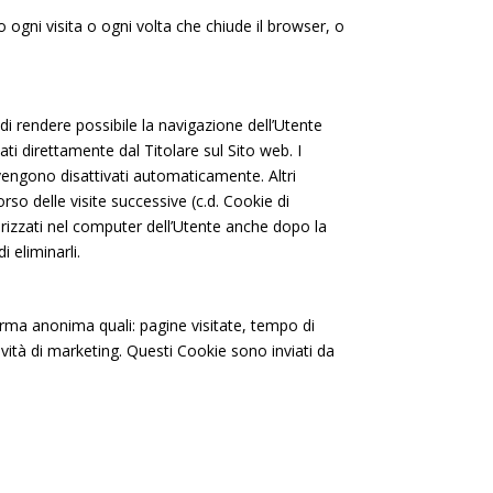
ogni visita o ogni volta che chiude il browser, o
o stesso,
r mediante
e di rendere possibile la navigazione dell’Utente
que la
ati direttamente dal Titolare sul Sito web. I
si da
vengono disattivati automaticamente. Altri
omamente
so delle visite successive (c.d. Cookie di
a
Privacy
rizzati nel computer dell’Utente anche dopo la
 eliminarli.
 forma anonima quali: pagine visitate, tempo di
tività di marketing. Questi Cookie sono inviati da