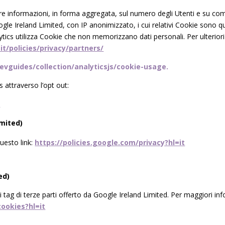
re informazioni, in forma aggregata, sul numero degli Utenti e su co
ogle Ireland Limited, con IP anonimizzato, i cui relativi Cookie sono qui
lytics utilizza Cookie che non memorizzano dati personali. Per ulterior
t/policies/privacy/partners/
evguides/collection/analyticsjs/cookie-usage.
s attraverso l’opt out:
t
imited)
uesto link:
https://policies.google.com/privacy?hl=it
ed)
ei tag di terze parti offerto da Google Ireland Limited. Per maggiori inf
cookies?hl=it