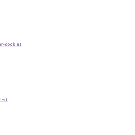
er-cookies
l=it