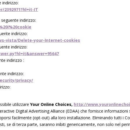
 indirizzo:
/2392971?hl=it-IT
l seguente indirizzo:
re%20i%20cookie
uente indirizzo:
ws-vista/Delete-your-Internet-cookies
ente indirizzo:
swer.py?hl=it&answer=95647
te indirizzo :
nte indirizzo:
curity/privacy/
rizzo:
ssibile utilizzare
Your Online Choices,
http://www.youronlinechoi
teractive Digital Advertising Alliance (EDAA) che fornisce informazion
pporsi facilmente (opt-out) alla loro installazione. Eliminando tutti i
i, se di terza parte, saranno inibiti genericamente, non solo nel peri