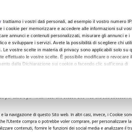
r
trattiamo i vostri dati personali, ad esempio il vostro numero IP
Chi Sono
Coaching
e i cookie per memorizzare e accedere alle informazioni sul vos
licare annunci e contenuti personalizzati, misurare gli annunci e i
ico e sviluppare i servizi. Avete la possibilità di scegliere chi util
pi. Le vostre scelte in materia di privacy sono applicabili solo su 
ete effettuato le vostre scelte. È possibile modificare o revocare i
nto dalla Dichiarazione sui cookie o facendo clic sull'icona di
 Cookie da parte del Sito web
www.danielabonvicini.it
. Per la Privac
remmo anche:
ensioni che possono essere utilizzati dai siti web per rendere più effic
ni sulla tua posizione geografica, con un'approssimazione di qu
i per essere poi ritrasmessi allo stesso Sito web alla sua successiva
positivo, scansionandolo attivamente alla ricerca di caratteristiche
à e la navigazione di questo Sito web. In altri casi, invece, i Cookie son
itali).
che l’Utente compra o potrebbe voler comprare, per personalizzare la 
 elaborati i tuoi dati personali e imposta le tue preferenze nell
zzare contenuti, fornire le funzioni dei social media e analizzare il tra
 ritirare il tuo consenso in qualsiasi momento dalla Dichiarazione