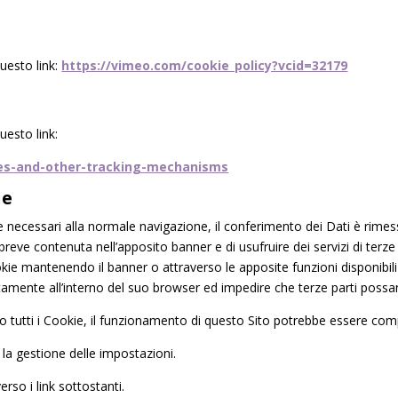
uesto link:
https://vimeo.com/cookie_policy?vcid=32179
uesto link:
ies-and-other-tracking-mechanisms
ie
 necessari alla normale navigazione, il conferimento dei Dati è rimess
breve contenuta nell’apposito banner e di usufruire dei servizi di terze
ookie mantenendo il banner o attraverso le apposite funzioni disponibili
ttamente all’interno del suo browser ed impedire che terze parti possan
ndo tutti i Cookie, il funzionamento di questo Sito potrebbe essere c
la gestione delle impostazioni.
rso i link sottostanti.