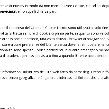
enze di Privacy in modo da non memorizzare Cookie, cancellarli dopo 
nvicini.it
e non quelli di terze parti.
 tipi di cookie tecnici necessari per il corretto funzionamento dell
nche di terze parti. Se vuoi negare il consenso chiudere il banne
hiede il consenso dell’Utente. I Cookie tecnici sono utilizzati al solo fin
 e ciò comporterà il permanere delle impostazioni di default e dun
onalità. Si tratta sempre di Cookie di prima parte, in quanto sono veicol
ione in assenza di cookie o altri strumenti di tracciamento diver
i sessione e, pertanto, una volta chiuso il browser di navigazione, 
ettare tutti i cookie clicca su accetta tutti, se invece vuoi auton
izzare alcune preferenze dell’Utente senza doverle reimpostare nel cor
cettare clicca su personalizza. Se vuoi saperne di più consulta l
unzionalità sono spesso Cookie persistenti, in quanto rimangono memo
a di scadenza per essi prevista o fino a quando l’Utente abbia deciso di
re informazioni sull’utilizzo del Sito web fatto da parte degli Utenti in
ovenienza geografica, età, genere e interessi, ai fini statistici e di at
uesto link: