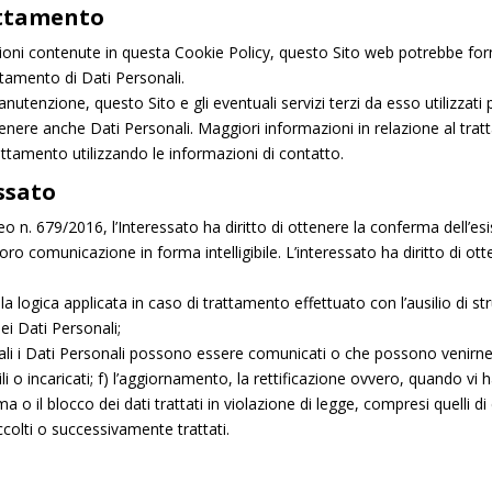
attamento
azioni contenute in questa Cookie Policy, questo Sito web potrebbe forn
rattamento di Dati Personali.
utenzione, questo Sito e gli eventuali servizi terzi da esso utilizzati 
tenere anche Dati Personali.
Maggiori informazioni in relazione al tra
attamento utilizzando le informazioni di contatto.
essato
o n. 679/2016, l’Interessato ha diritto di ottenere la conferma dell’es
ro comunicazione in forma intelligibile. L’interessato ha diritto di otte
la logica applicata in caso di trattamento effettuato con l’ausilio di stru
ei Dati Personali;
 quali i Dati Personali possono essere comunicati o che possono venirn
li o incaricati; f) l’aggiornamento, la rettificazione ovvero, quando vi ha
o il blocco dei dati trattati in violazione di legge, compresi quelli d
accolti o successivamente trattati.