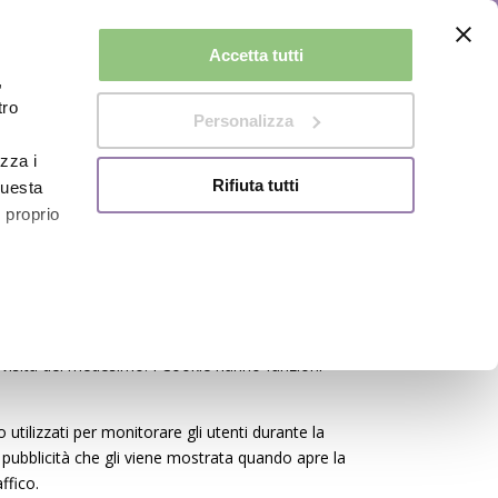
Accetta tutti
,
Corsi di Lingua
Testimonials
Blog
Contatti
tro
Personalizza
izza i
Rifiuta tutti
questa
l proprio
y Policy del Sito web si può
cliccare
qui
.
iente l’esperienza per l’Utente e che vengono
alche
 visita del medesimo. I Cookie hanno funzioni
o utilizzati per monitorare gli utenti durante la
pubblicità che gli viene mostrata quando apre la
a
sezione
ffico.
 sui