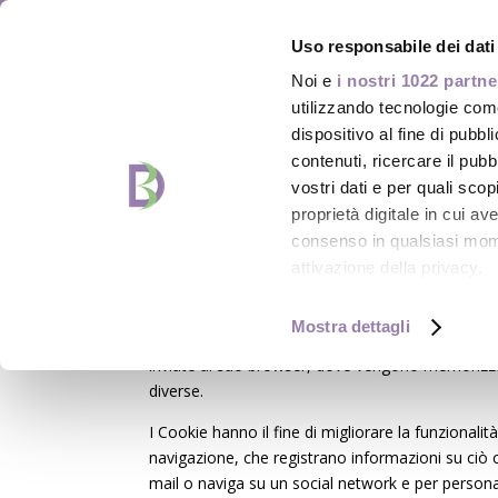
coach@danielabonvicini.it
Uso responsabile dei dati
Noi e
i nostri 1022 partne
utilizzando tecnologie com
dispositivo al fine di pubb
contenuti, ricercare il pubbl
vostri dati e per quali sco
proprietà digitale in cui av
consenso in qualsiasi mome
COOKIE POLICY
attivazione della privacy.
La presente Cookie Policy, riguarda l’utilizzo di
Con il tuo consenso, vor
Mostra dettagli
I Cookie sono piccoli file di testo di piccole dim
raccogliere informazio
inviate al suo browser, dove vengono memorizzat
metro,
diverse.
Identificare il tuo dis
I Cookie hanno il fine di migliorare la funzionalit
specifiche (impronte dig
navigazione, che registrano informazioni su ciò 
Approfondisci come vengono
mail o naviga su un social network e per personali
dettagli
. Puoi modificare o