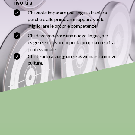
rivolti a:

Chi vuole imparare una lingua straniera
perché è alle prime armi oppure vuole
migliorare le proprie competenze

Chi deve imparare una nuova lingua, per
esigenze di lavoro o per la propria crescita
professionale

Chi desidera viaggiare e avvicinarsi a nuove
culture.