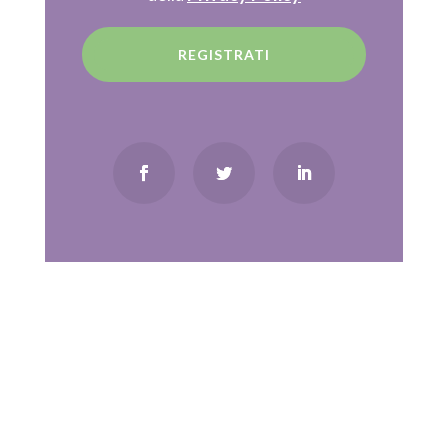
di cookie o altri strumenti di tracciamento diversi da quelli
tecnici. Se vuoi accettare tutti i cookie clicca su accetta
REGISTRATI
tutti, se invece vuoi autonomamente selezionare i cookie
da accettare clicca su personalizza. Se vuoi saperne di
più consulta la
Privacy Policy
.