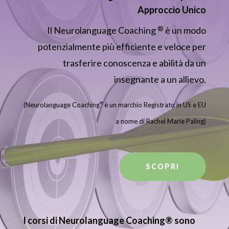
Approccio Unico
®
Il Neurolanguage Coaching
è un modo
potenzialmente più efficiente e veloce per
trasferire conoscenza e abilità da un
insegnante a un allievo.
®
(Neurolanguage Coaching
è un marchio Registrato in US e EU
a nome di Rachel Marie Paling)
SCOPRI
I corsi di Neurolanguage Coaching® sono