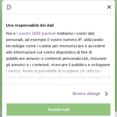
Uso responsabile dei dati
Corsi di Lingue
Noi e
i nostri 1022 partner
trattiamo i vostri dati
personali, ad esempio il vostro numero IP, utilizzando
Imparare una lingua straniera può metterti
tecnologie come i cookie per memorizzare e accedere
alla prova: scegliere un corso “che segue te”
alle informazioni sul vostro dispositivo al fine di
pubblicare annunci e contenuti personalizzati, misurare
(e non “un corso da seguire”) può rendere
gli annunci e i contenuti, ricercare il pubblico e sviluppare
l’esperienza più rilassata.
i servizi. Avete la possibilità di scegliere chi utilizza i
vostri dati e per quali scopi. Le vostre scelte in materia di
privacy sono applicabili solo su questa proprietà digitale
Scopri di Più
in cui avete effettuato le vostre scelte. È possibile
Mostra dettagli
modificare o revocare il proprio consenso in qualsiasi
momento dalla Dichiarazione sui cookie o facendo clic
sull'icona di attivazione della privacy.
Accetta tutti