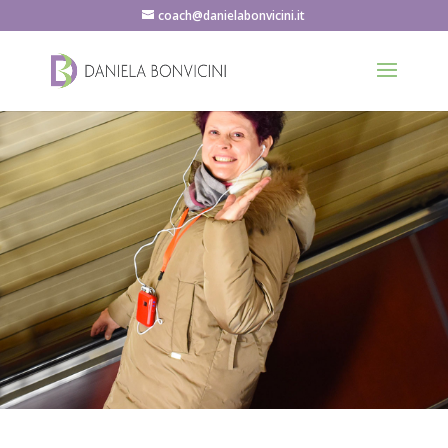
coach@danielabonvicini.it