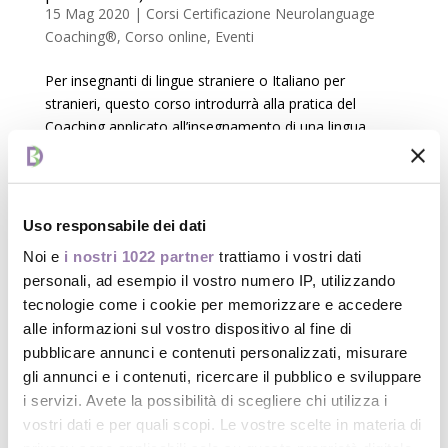
15 Mag 2020
|
Corsi Certificazione Neurolanguage
Coaching®
,
Corso online
,
Eventi
Per insegnanti di lingue straniere o Italiano per
stranieri, questo corso introdurrà alla pratica del
Coaching applicato all’insegnamento di una lingua
straniera e trasformerà il tuo modo di insegnare.
Come? Ad esempio ti aiuterà a focalizzare
l’attenzione...
Uso responsabile dei dati
Noi e
i nostri 1022 partner
trattiamo i vostri dati
personali, ad esempio il vostro numero IP, utilizzando
tecnologie come i cookie per memorizzare e accedere
Articoli recenti
alle informazioni sul vostro dispositivo al fine di
pubblicare annunci e contenuti personalizzati, misurare
Corso per Certificazione in NEUROLANGUAGE
gli annunci e i contenuti, ricercare il pubblico e sviluppare
Coaching® (per insegnanti di Lingue o Italiano per
i servizi. Avete la possibilità di scegliere chi utilizza i
stranieri)
vostri dati e per quali scopi. Le vostre scelte in materia di
Coaching lungo la via Emilia: Destinazione Futuro